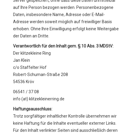
Server gespeichert, ohne dass diese Daten unmittelbar
MEDIEN
auf Ihre Person bezogen werden. Personenbezogene
Daten, insbesondere Name, Adresse oder E-Mail-
Adresse werden soweit möglich auf freiwilliger Basis
erhoben. Ohne Ihre Einwilligung erfolgt keine Weitergabe
der Daten an Dritte.
Verantwortlich für den Inhalt gem. § 10 Abs. 3 MDStV:
Der klitzekleine Ring
Jan Klein
c/o Staffelter Hof
Robert-Schuman-Straße 208
54536 Kröv
06541 / 37 08
info (at) klitzekleinerring.de
Haftungsausschluss:
Trotz sorgfältiger inhaltlicher Kontrolle übernehmen wir
keine Haftung für die Inhalte eventueller externer Links.
Für den Inhalt verlinkter Seiten sind ausschließlich deren